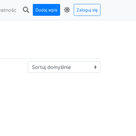
watnośc
Dodaj wpis
Zaloguj się
Sortuj: