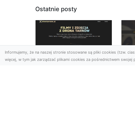
Ostatnie posty
Informujemy, że na naszej stronie stosowane są pliki cookies (tzw. ciast
więcej, w tym jak zarządzać plikami cookies za pośrednictwem swojej p
Usługi dronem
FH
Tarnów – Twoje
Ca
wsparcie w realizacji
Dr
ambitnych projektów
FH
Drony stały się jednym z
Wa
najważniejszych narzędzi
Rę
współczesnych technologii
to 
wizualnych. Firma Dron...
...