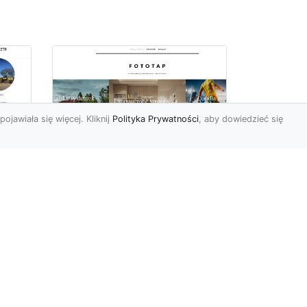
pojawiała się więcej. Kliknij
Polityka Prywatności
, aby dowiedzieć się
we
e
Jak kłaść tapetę
winylową? Warto
znać praktyczne
wskazówki!
Tapeta winylowa to ten
rodzaj naściennej dekoracji,
po który Polacy sięgają
od
dzisiaj bardzo często...