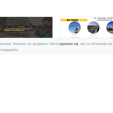
eczka). Niestety nie są jadalne. Kliknij
zgadzam się
, aby ta informacja nie 
rzeglądarki.
Usługi Wyburzenio
i Prace Rozbiórkow
U XMar – Twoja
w Radomiu –
łodobowa Pomoc
Profesjonalizm i
ogowa w Radomiu
Bezpieczeństwo z
MA-TRANS
U XMar – Dlaczego
rto Mieć Ich Numer Pod
Wyburzenia Budynków i
ką? Każdy kierowca zna
Rozbiórki Konstrukcji –
uczucie – nagła awaria,
Kompleksowa Obsługa 