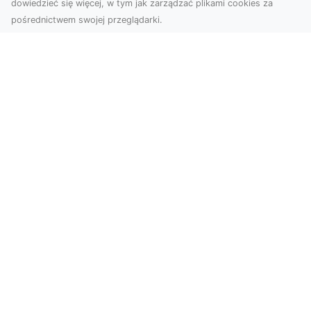
dowiedzieć się więcej, w tym jak zarządzać plikami cookies za
pośrednictwem swojej przeglądarki.
Usługi dronem Tarnów – Twoje
wsparcie w realizacji ambitnych
projektów
Drony stały się jednym z najważniejszych
narzędzi współczesnych technologii wizualnych.
Firma Dron...