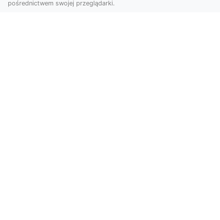
pośrednictwem swojej przeglądarki.
Usługi dronem Tarnów – Twoje
wsparcie w realizacji ambitnych
projektów
Drony stały się jednym z najważniejszych
narzędzi współczesnych technologii wizualnych.
Firma Dron...