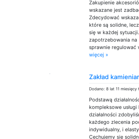
Zakupienie akcesori
wskazane jest zadbać
Zdecydować wskazane 
które są solidne, le
się w każdej sytuacj
zapotrzebowania na 
sprawnie regulować w
więcej »
Zakład kamieniar
Dodano: 8 lat 11 miesięcy
Podstawą działalnośc
kompleksowe usługi k
działalności zdobyl
każdego zlecenia p
indywidualny, i elas
Cechujemy się solidn