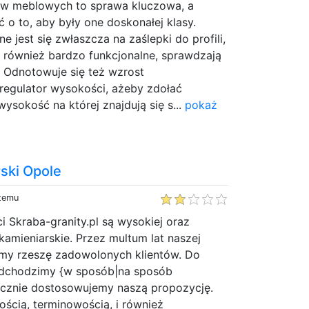
ów meblowych to sprawa kluczowa, a
 o to, aby były one doskonałej klasy.
jest się zwłaszcza na zaślepki do profili,
cz również bardzo funkcjonalne, sprawdzają
i. Odnotowuje się też wzrost
regulator wysokości, ażeby zdołać
ysokość na której znajdują się s...
pokaż
ski Opole
 temu
i Skraba-granity.pl są wysokiej oraz
amieniarskie. Przez multum lat naszej
iśmy rzeszę zadowolonych klientów. Do
odchodzimy {w sposób|na sposób
tycznie dostosowujemy naszą propozycję.
ością, terminowością, i również