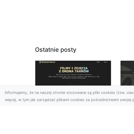
Ostatnie posty
Informujemy, że na naszej stronie stosowane są pliki cookies (tzw. ciast
więcej, w tym jak zarządzać plikami cookies za pośrednictwem swojej p
Usługi dronem
FH
Tarnów – Twoje
Ca
wsparcie w realizacji
Dr
ambitnych projektów