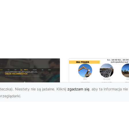
eczka). Niestety nie są jadalne. Kliknij
zgadzam się
, aby ta informacja nie 
rzeglądarki.
Usługi Wyburzenio
i Prace Rozbiórkow
U XMar – Twoja
w Radomiu –
łodobowa Pomoc
Profesjonalizm i
ogowa w Radomiu