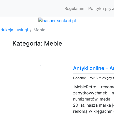
Regulamin
Polityka pry
dukcja i usługi
Meble
Kategoria: Meble
Antyki online – A
Dodano: 1 rok 6 miesięcy
MebleRetro – renomo
zabytkowychmebli, m
numizmatów, medali 
20 lat, nasza marka 
renomą w kręgachmił