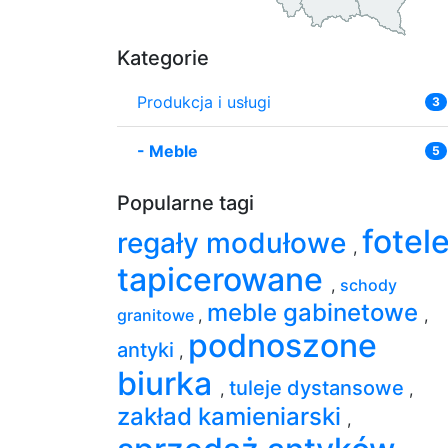
Kategorie
Produkcja i usługi
3
-
Meble
5
Popularne tagi
fotel
regały modułowe
,
tapicerowane
,
schody
meble gabinetowe
granitowe
,
,
podnoszone
antyki
,
biurka
tuleje dystansowe
,
,
zakład kamieniarski
,