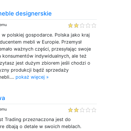
meble designerskie
temu
 w polskiej gospodarce. Polska jako kraj
oducentem mebli w Europie. Przemysł
emało ważnych części, przesyłając swoje
a konsumentów indywidualnych, ale też
czytasz jest dużym zbiorem jeśli chodzi o
zny produkcji bądź sprzedaży
bli....
pokaż więcej »
wa
temu
st Trading przeznaczona jest do
re dbają o detale w swoich meblach.