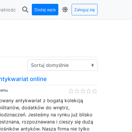
watnośc
Dodaj wpis
Zaloguj się
Sortuj:
ntykwariat online
 temu
wany antykwariat z bogatą kolekcją
ilitariów, dodatków do wnętrz,
iodznaczeń. Jesteśmy na rynku już blisko
jestznana, rozpoznawana i cieszy się dużą
ośników antyków. Nasza firma nie tylko