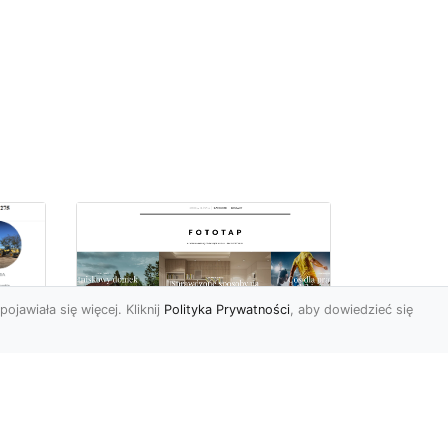
pojawiała się więcej. Kliknij
Polityka Prywatności
, aby dowiedzieć się
we
e
Jak kłaść tapetę
winylową? Warto
znać praktyczne