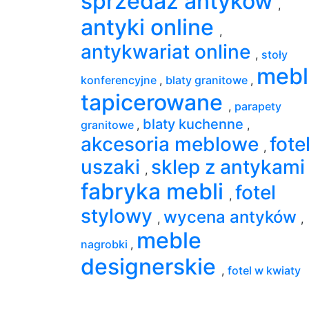
sprzedaż antyków
,
antyki online
,
antykwariat online
,
stoły
mebl
konferencyjne
,
blaty granitowe
,
tapicerowane
,
parapety
blaty kuchenne
granitowe
,
,
akcesoria meblowe
fote
,
uszaki
sklep z antykam
,
fabryka mebli
fotel
,
stylowy
wycena antyków
,
,
meble
nagrobki
,
designerskie
,
fotel w kwiaty