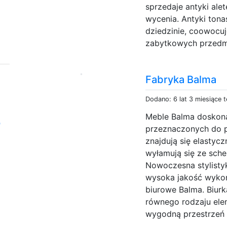
sprzedaje antyki alet
wycenia. Antyki tona
dziedzinie, coowocu
zabytkowych przedm
Fabryka Balma
Dodano: 6 lat 3 miesiące 
Meble Balma doskona
e
przeznaczonych do pr
znajdują się elastyc
wyłamują się ze sch
Nowoczesna stylistyk
wysoka jakość wykon
biurowe Balma. Biurk
równego rodzaju ele
wygodną przestrzeń d