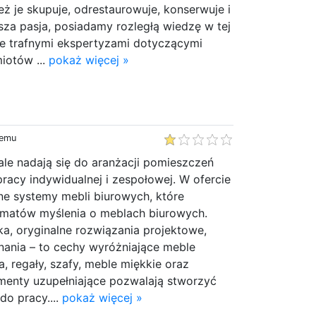
eż je skupuje, odrestaurowuje, konserwuje i
sza pasja, posiadamy rozległą wiedzę w tej
je trafnymi ekspertyzami dotyczącymi
iotów ...
pokaż więcej »
temu
le nadają się do aranżacji pomieszczeń
acy indywidualnej i zespołowej. W ofercie
zne systemy mebli biurowych, które
ematów myślenia o meblach biurowych.
a, oryginalne rozwiązania projektowe,
ania – to cechy wyróżniające meble
a, regały, szafy, meble miękkie oraz
menty uzupełniające pozwalają stworzyć
o pracy....
pokaż więcej »