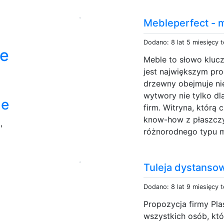
Mebleperfect - 
Dodano: 8 lat 5 miesięcy 
e
Meble to słowo klucz
jest największym pr
drzewny obejmuje ni
wytwory nie tylko dl
le
firm. Witryna, którą 
i
know-how z płaszczy
,
różnorodnego typu me
Tuleja dystanso
Dodano: 8 lat 9 miesięcy 
Propozycja firmy Pla
wszystkich osób, któ