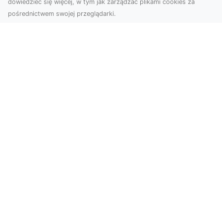
dowiedzieć się więcej, w tym jak zarządzać plikami cookies za
pośrednictwem swojej przeglądarki.
Usługi dronem Tarnów – Twoje
wsparcie w realizacji ambitnych
projektów
Drony stały się jednym z najważniejszych
narzędzi współczesnych technologii wizualnych.
Firma Dron...