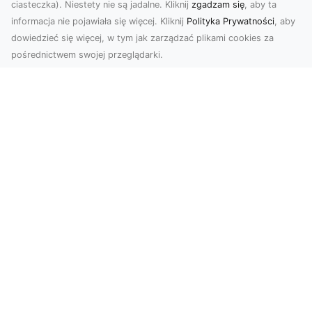
ciasteczka). Niestety nie są jadalne. Kliknij
zgadzam się
, aby ta
informacja nie pojawiała się więcej. Kliknij
Polityka Prywatności
, aby
dowiedzieć się więcej, w tym jak zarządzać plikami cookies za
pośrednictwem swojej przeglądarki.
Usługi dronem Tarnów – Twoje
wsparcie w realizacji ambitnych
projektów
Drony stały się jednym z najważniejszych
narzędzi współczesnych technologii wizualnych.
Firma Dron...
FHU XMar – Twoja Całodobowa Pomoc