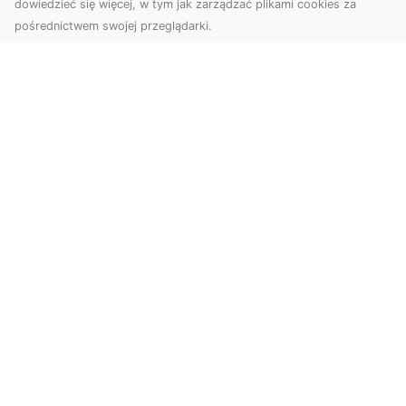
dowiedzieć się więcej, w tym jak zarządzać plikami cookies za
pośrednictwem swojej przeglądarki.
Usługi dronem Tarnów – Twoje
wsparcie w realizacji ambitnych
projektów
Drony stały się jednym z najważniejszych
narzędzi współczesnych technologii wizualnych.
Firma Dron...