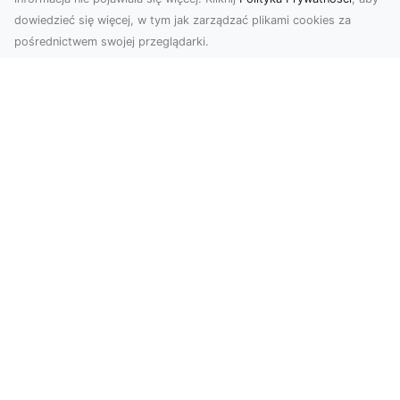
dowiedzieć się więcej, w tym jak zarządzać plikami cookies za
pośrednictwem swojej przeglądarki.
Usługi dronem Tarnów – Twoje
wsparcie w realizacji ambitnych
projektów
Drony stały się jednym z najważniejszych
narzędzi współczesnych technologii wizualnych.
Firma Dron...