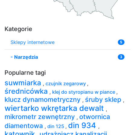
Kategorie
Sklepy internetowe
5
-
Narzędzia
3
Popularne tagi
suwmiarka
,
czujnik zegarowy
,
średnicówka
,
klej do styropianu w piance
,
klucz dynamometryczny
śruby sklep
,
,
wiertarko wkrętarka dewalt
,
mikrometr zewnętrzny
otwornica
,
din 934
diamentowa
,
din 125
,
,
kątownik
udrażniacz kanalizacji
,