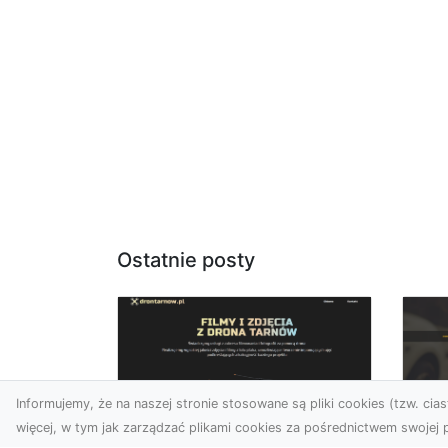
Ostatnie posty
Informujemy, że na naszej stronie stosowane są pliki cookies (tzw. ciast
więcej, w tym jak zarządzać plikami cookies za pośrednictwem swojej p