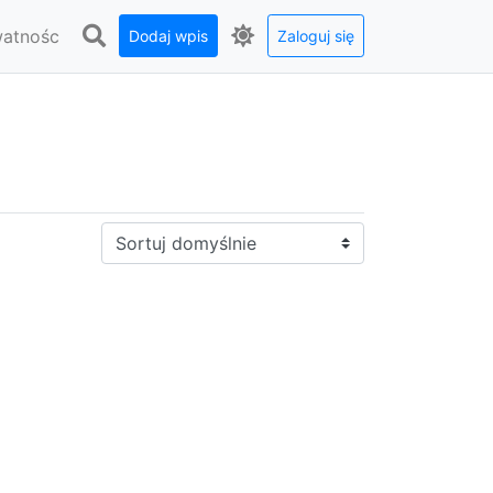
watnośc
Dodaj wpis
Zaloguj się
Sortuj: