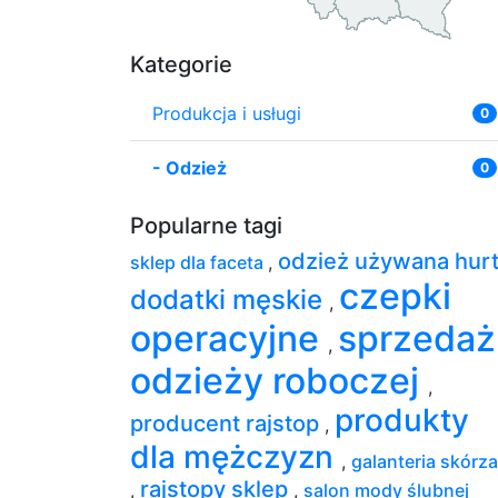
Kategorie
Produkcja i usługi
0
-
Odzież
0
Popularne tagi
odzież używana hur
sklep dla faceta
,
czepki
dodatki męskie
,
operacyjne
sprzedaż
,
odzieży roboczej
,
produkty
producent rajstop
,
dla mężczyzn
,
galanteria skórz
rajstopy sklep
,
,
salon mody ślubnej