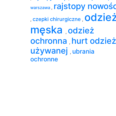
rajstopy nowośc
warszawa
,
odzie
czepki chirurgiczne
,
,
męska
odzież
,
ochronna
hurt odzie
,
używanej
ubrania
,
ochronne