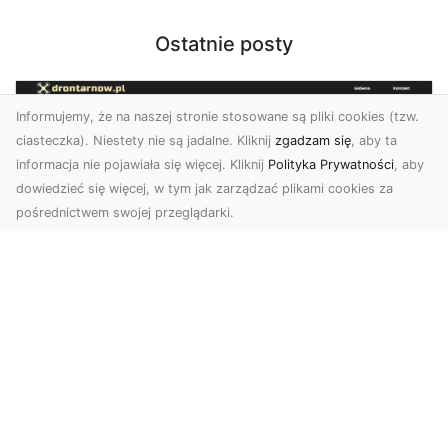
Ostatnie posty
Informujemy, że na naszej stronie stosowane są pliki cookies (tzw.
ciasteczka). Niestety nie są jadalne. Kliknij
zgadzam się
, aby ta
informacja nie pojawiała się więcej. Kliknij
Polityka Prywatności
, aby
dowiedzieć się więcej, w tym jak zarządzać plikami cookies za
pośrednictwem swojej przeglądarki.
Usługi dronem Tarnów – Twoje
wsparcie w realizacji ambitnych
projektów
Drony stały się jednym z najważniejszych