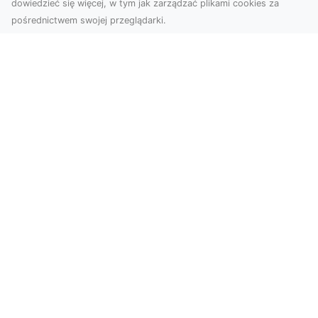
dowiedzieć się więcej, w tym jak zarządzać plikami cookies za
pośrednictwem swojej przeglądarki.
Usługi dronem Tarnów – Twoje
wsparcie w realizacji ambitnych
projektów
Drony stały się jednym z najważniejszych
narzędzi współczesnych technologii wizualnych.
Firma Dron...