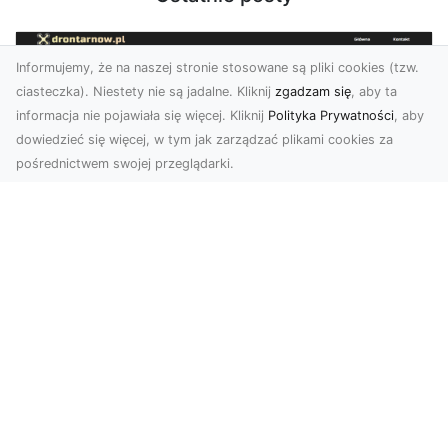
Informujemy, że na naszej stronie stosowane są pliki cookies (tzw.
ciasteczka). Niestety nie są jadalne. Kliknij
zgadzam się
, aby ta
informacja nie pojawiała się więcej. Kliknij
Polityka Prywatności
, aby
dowiedzieć się więcej, w tym jak zarządzać plikami cookies za
pośrednictwem swojej przeglądarki.
Usługi dronem Tarnów – Twoje
wsparcie w realizacji ambitnych
projektów
Drony stały się jednym z najważniejszych
narzędzi współczesnych technologii wizualnych.
Firma Dron...