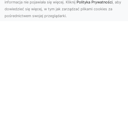
informacja nie pojawiała się więcej. Kliknij
Polityka Prywatności
, aby
dowiedzieć się więcej, w tym jak zarządzać plikami cookies za
pośrednictwem swojej przeglądarki.
Usługi dronem Tarnów – Twoje
wsparcie w realizacji ambitnych
projektów
Drony stały się jednym z najważniejszych
narzędzi współczesnych technologii wizualnych.
Firma Dron...