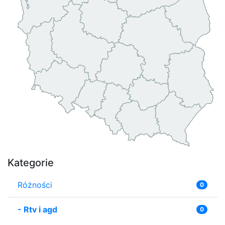
Kategorie
Różności
0
-
Rtv i agd
0