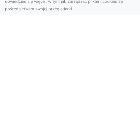
dowiedzieć się więcej, w tym jak zarządzać plikami cookies za
pośrednictwem swojej przeglądarki.
Usługi dronem Tarnów – Twoje
wsparcie w realizacji ambitnych
projektów
Drony stały się jednym z najważniejszych
narzędzi współczesnych technologii wizualnych.
Firma Dron...