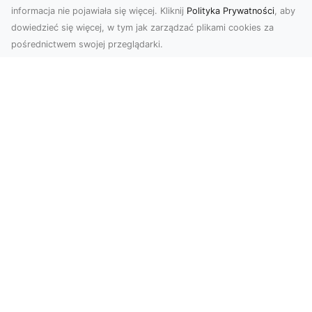
informacja nie pojawiała się więcej. Kliknij
Polityka Prywatności
, aby
dowiedzieć się więcej, w tym jak zarządzać plikami cookies za
pośrednictwem swojej przeglądarki.
Usługi dronem Tarnów – Twoje
wsparcie w realizacji ambitnych
projektów
Drony stały się jednym z najważniejszych
narzędzi współczesnych technologii wizualnych.
Firma Dron...