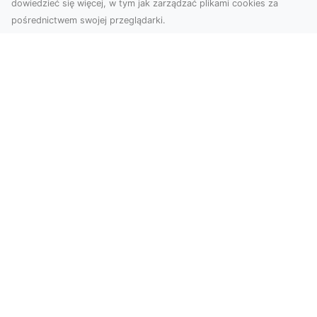
dowiedzieć się więcej, w tym jak zarządzać plikami cookies za
pośrednictwem swojej przeglądarki.
Usługi dronem Tarnów – Twoje
wsparcie w realizacji ambitnych
projektów
Drony stały się jednym z najważniejszych
narzędzi współczesnych technologii wizualnych.
Firma Dron...