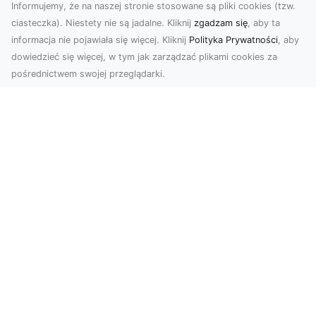
Informujemy, że na naszej stronie stosowane są pliki cookies (tzw.
ciasteczka). Niestety nie są jadalne. Kliknij
zgadzam się
, aby ta
informacja nie pojawiała się więcej. Kliknij
Polityka Prywatności
, aby
dowiedzieć się więcej, w tym jak zarządzać plikami cookies za
pośrednictwem swojej przeglądarki.
Usługi dronem Tarnów – Twoje
wsparcie w realizacji ambitnych
projektów
Drony stały się jednym z najważniejszych
narzędzi współczesnych technologii wizualnych.
Firma Dron...