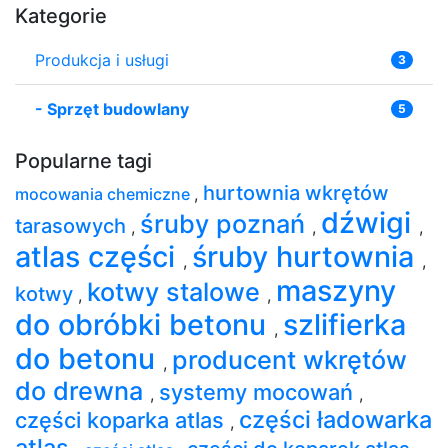
Kategorie
Produkcja i usługi
3
-
Sprzęt budowlany
5
Popularne tagi
hurtownia wkrętów
mocowania chemiczne
,
dźwigi
śruby poznań
tarasowych
,
,
,
atlas części
śruby hurtownia
,
,
maszyny
kotwy stalowe
kotwy
,
,
do obróbki betonu
szlifierka
,
do betonu‎
producent wkrętów
,
do drewna
systemy mocowań
,
,
części ładowarka
części koparka atlas
,
atlas