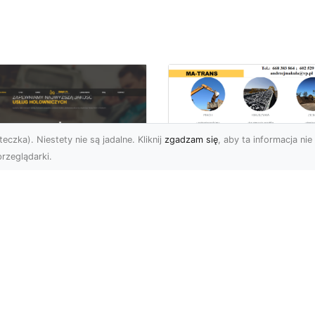
eczka). Niestety nie są jadalne. Kliknij
zgadzam się
, aby ta informacja nie 
rzeglądarki.
Usługi Wyburzenio
i Prace Rozbiórkow
U XMar – Twoja
w Radomiu –
łodobowa Pomoc
Profesjonalizm i
ogowa w Radomiu
Bezpieczeństwo z
MA-TRANS
U XMar – Dlaczego
rto Mieć Ich Numer Pod
Wyburzenia Budynków i
ką? Każdy kierowca zna
Rozbiórki Konstrukcji –
uczucie – nagła awaria,