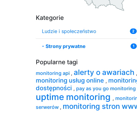
Kategorie
Ludzie i społeczeństwo
2
-
Strony prywatne
1
Popularne tagi
alerty o awariach
monitoring api
,
monitoring usług online
monitorin
,
dostępności
,
pay as you go monitoring
uptime monitoring
,
monitori
monitoring stron ww
serwerów
,