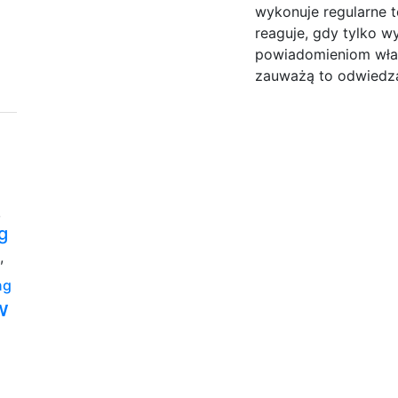
wykonuje regularne t
reaguje, gdy tylko 
powiadomieniom właśc
zauważą to odwiedza
,
g
,
ng
w