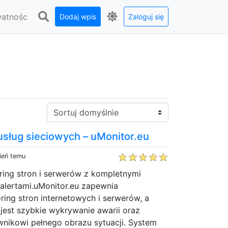
watnośc
Dodaj wpis
Zaloguj się
Sortuj:
 usług sieciowych – uMonitor.eu
ień temu
ring stron i serwerów z kompletnymi
 alertami.uMonitor.eu zapewnia
ing stron internetowych i serwerów, a
jest szybkie wykrywanie awarii oraz
wnikowi pełnego obrazu sytuacji. System