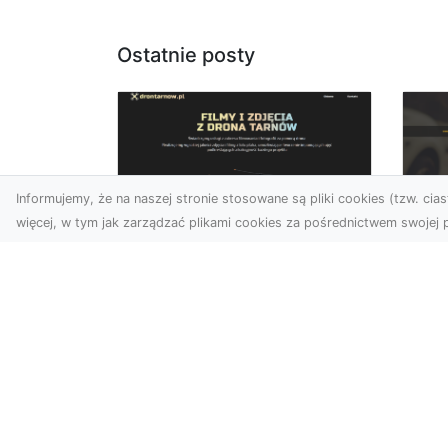
Ostatnie posty
Informujemy, że na naszej stronie stosowane są pliki cookies (tzw. ciast
więcej, w tym jak zarządzać plikami cookies za pośrednictwem swojej p
Usługi dronem
FH
Tarnów – Twoje
Ca
wsparcie w realizacji
Dr
ambitnych projektów
FH
Drony stały się jednym z
Wa
najważniejszych narzędzi
Rę
współczesnych technologii
to 
wizualnych. Firma Dron...