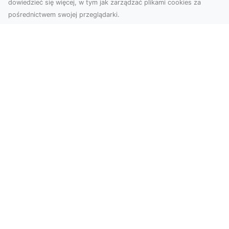
dowiedzieć się więcej, w tym jak zarządzać plikami cookies za
pośrednictwem swojej przeglądarki.
Usługi dronem Tarnów – Twoje
wsparcie w realizacji ambitnych
projektów
Drony stały się jednym z najważniejszych
narzędzi współczesnych technologii wizualnych.
Firma Dron...