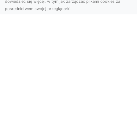
dowiedzieć się więcej, w tym jak zarządzać plikami cookies za
pośrednictwem swojej przeglądarki.
Usługi dronem Tarnów – Twoje
wsparcie w realizacji ambitnych
projektów
Drony stały się jednym z najważniejszych
narzędzi współczesnych technologii wizualnych.
Firma Dron...