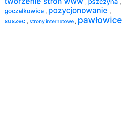
tworzenie stron www
pszczyna
,
,
pozycjonowanie
goczałkowice
,
,
pawłowice
suszec
,
strony internetowe
,