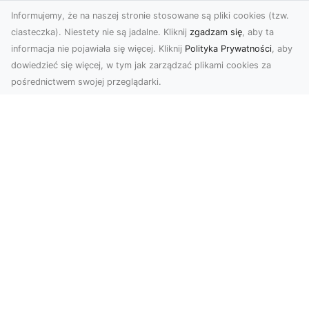
Informujemy, że na naszej stronie stosowane są pliki cookies (tzw.
ciasteczka). Niestety nie są jadalne. Kliknij
zgadzam się
, aby ta
informacja nie pojawiała się więcej. Kliknij
Polityka Prywatności
, aby
dowiedzieć się więcej, w tym jak zarządzać plikami cookies za
pośrednictwem swojej przeglądarki.
Usługi dronem Tarnów – Twoje
wsparcie w realizacji ambitnych
projektów
Drony stały się jednym z najważniejszych
narzędzi współczesnych technologii wizualnych.
Firma Dron...