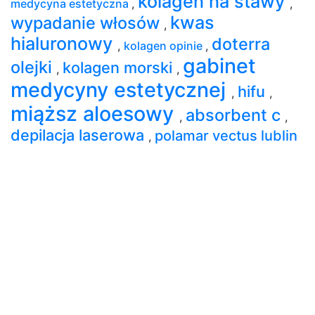
kolagen na stawy
medycyna estetyczna
,
,
kwas
wypadanie włosów
,
hialuronowy
doterra
,
kolagen opinie
,
gabinet
olejki
kolagen morski
,
,
medycyny estetycznej
hifu
,
,
miąższ aloesowy
absorbent c
,
,
depilacja laserowa
polamar vectus lublin
,