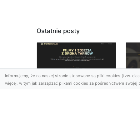
Ostatnie posty
Informujemy, że na naszej stronie stosowane są pliki cookies (tzw. ciast
więcej, w tym jak zarządzać plikami cookies za pośrednictwem swojej p
Usługi dronem
FH
Tarnów – Twoje
Ca
wsparcie w realizacji
Dr
ambitnych projektów
FH
Drony stały się jednym z
Wa
najważniejszych narzędzi