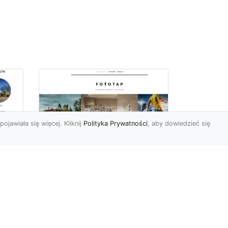
pojawiała się więcej. Kliknij
Polityka Prywatności
, aby dowiedzieć się
we
e
Jak kłaść tapetę
winylową? Warto
znać praktyczne
wskazówki!
Tapeta winylowa to ten