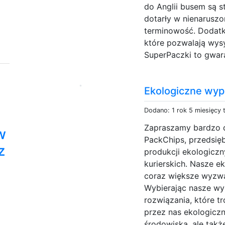
do Anglii busem są s
dotarły w nienaruszo
terminowość. Dodatk
które pozwalają wysy
SuperPaczki to gwar
Ekologiczne wyp
Dodano: 1 rok 5 miesięcy
Zapraszamy bardzo d
w
PackChips, przedsię
z
produkcji ekologiczn
kurierskich. Nasze e
coraz większe wyzwa
Wybierając nasze wy
rozwiązania, które t
przez nas ekologicz
środowiska, ale takż