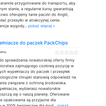
tarannie przygotowane do transportu, aby
nym stanie, a regularne kursy gwarantują
owo oferujemy tanie paczki do Anglii,
łać przesyłki w atrakcyjnej cenie.
ancja wygody...
pokaż więcej »
ełniacze do paczek PackChips
 temu
o sprawdzenia nowatorskiej oferty firmy
biorstwa zajmującego czołową pozycję w
ych wypełniaczy do paczek i przesyłek
kologiczne chrupki stanowią odpowiedź na
nia związane z ochroną środowiska.
pełniacze, wybierasz nowatorskie
roszczą się o naszą planetę. Oferowane
ne opakowania są przyjazne dla
e w 100% bezpieczne dla środ...
pokaż