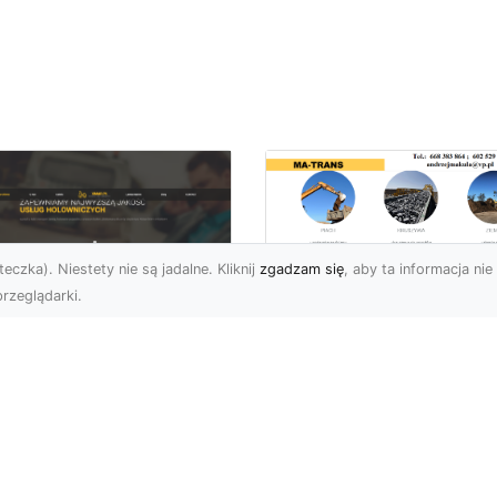
eczka). Niestety nie są jadalne. Kliknij
zgadzam się
, aby ta informacja nie 
rzeglądarki.
Usługi Wyburzenio
i Prace Rozbiórkow
U XMar – Twoja
w Radomiu –
łodobowa Pomoc
Profesjonalizm i
ogowa w Radomiu
Bezpieczeństwo z
MA-TRANS
U XMar – Dlaczego
rto Mieć Ich Numer Pod