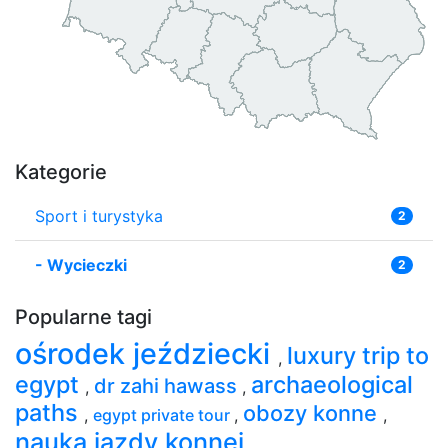
Kategorie
Sport i turystyka
2
-
Wycieczki
2
Popularne tagi
ośrodek jeździecki
luxury trip to
,
egypt
archaeological
dr zahi hawass
,
,
paths
obozy konne
,
egypt private tour
,
,
nauka jazdy konnej