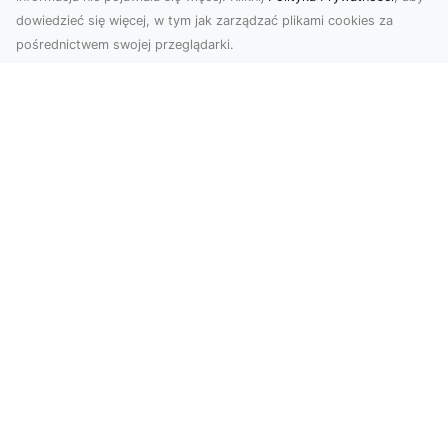
dowiedzieć się więcej, w tym jak zarządzać plikami cookies za
pośrednictwem swojej przeglądarki.
Usługi dronem Tarnów – Twoje
wsparcie w realizacji ambitnych
projektów
Drony stały się jednym z najważniejszych
narzędzi współczesnych technologii wizualnych.
Firma Dron...