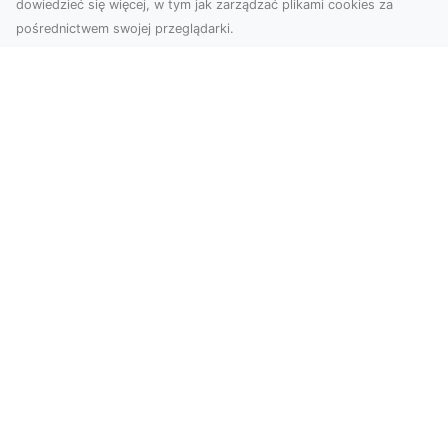
dowiedzieć się więcej, w tym jak zarządzać plikami cookies za
pośrednictwem swojej przeglądarki.
Usługi dronem Tarnów – Twoje
wsparcie w realizacji ambitnych
projektów
Drony stały się jednym z najważniejszych
narzędzi współczesnych technologii wizualnych.
Firma Dron...