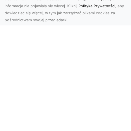
informacja nie pojawiała się więcej. Kliknij
Polityka Prywatności
, aby
dowiedzieć się więcej, w tym jak zarządzać plikami cookies za
pośrednictwem swojej przeglądarki.
Usługi dronem Tarnów – Twoje
wsparcie w realizacji ambitnych
projektów
Drony stały się jednym z najważniejszych
narzędzi współczesnych technologii wizualnych.
Firma Dron...