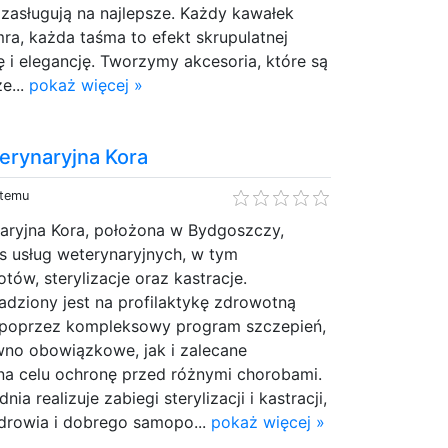
zasługują na najlepsze. Każdy kawałek
mra, każda taśma to efekt skrupulatnej
łę i elegancję. Tworzymy akcesoria, które są
e...
pokaż więcej »
erynaryjna Kora
 temu
aryjna Kora, położona w Bydgoszczy,
es usług weterynaryjnych, w tym
tów, sterylizacje oraz kastracje.
adziony jest na profilaktykę zdrowotną
poprzez kompleksowy program szczepień,
wno obowiązkowe, jak i zalecane
 na celu ochronę przed różnymi chorobami.
a realizuje zabiegi sterylizacji i kastracji,
zdrowia i dobrego samopo...
pokaż więcej »