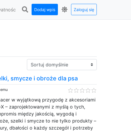
watnośc
Dodaj wpis
Zaloguj się
Sortuj:
elki, smycze i obroże dla psa
 temu
pacer w wyjątkową przygodę z akcesoriami
X – zaprojektowanymi z myślą o tych,
mpromis między jakością, wygodą i
że, szelki i smycze to nie tylko produkty –
tury, dbałości o każdy szczegół i potrzeby