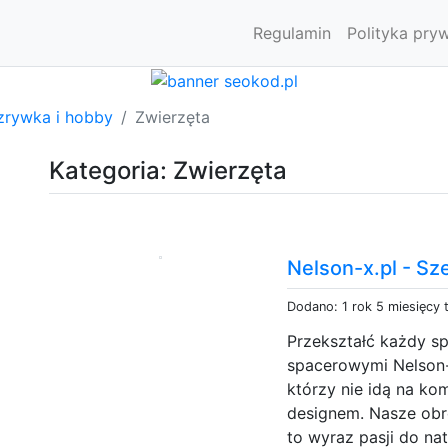
Regulamin
Polityka pry
zrywka i hobby
Zwierzęta
Kategoria: Zwierzęta
Nelson-x.pl - Sz
Dodano: 1 rok 5 miesięcy
Przekształć każdy s
spacerowymi Nelson-
którzy nie idą na ko
designem. Nasze obro
to wyraz pasji do na