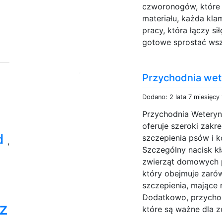
czworonogów, które 
materiału, każda kla
pracy, która łączy si
gotowe sprostać wsz
Przychodnia wet
Dodano: 2 lata 7 miesięcy
Przychodnia Weteryn
oferuje szeroki zakr
rd
szczepienia psów i ko
,
Szczególny nacisk kł
zwierząt domowych 
który obejmuje zaró
szczepienia, mające
Dodatkowo, przychodni
z
które są ważne dla 