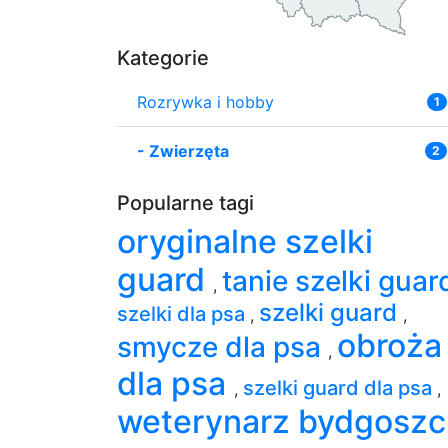
Kategorie
Rozrywka i hobby
1
-
Zwierzęta
2
Popularne tagi
oryginalne szelki
guard
tanie szelki gua
,
szelki guard
szelki dla psa
,
,
obroża
smycze dla psa
,
dla psa
szelki guard dla psa
,
,
weterynarz bydgoszc