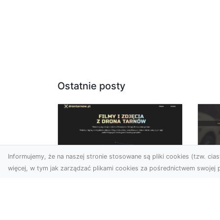
Ostatnie posty
Informujemy, że na naszej stronie stosowane są pliki cookies (tzw. ciast
więcej, w tym jak zarządzać plikami cookies za pośrednictwem swojej p
Usługi dronem
FH
Tarnów – Twoje
Ca
wsparcie w realizacji