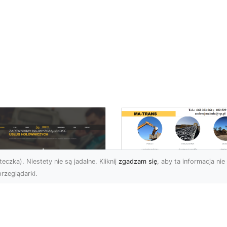
eczka). Niestety nie są jadalne. Kliknij
zgadzam się
, aby ta informacja nie 
rzeglądarki.
Usługi Wyburzenio
i Prace Rozbiórkow
U XMar – Twoja
w Radomiu –
łodobowa Pomoc
Profesjonalizm i