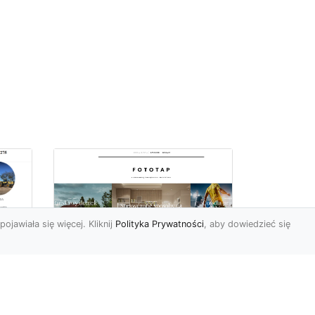
pojawiała się więcej. Kliknij
Polityka Prywatności
, aby dowiedzieć się
we
e
Jak kłaść tapetę
winylową? Warto