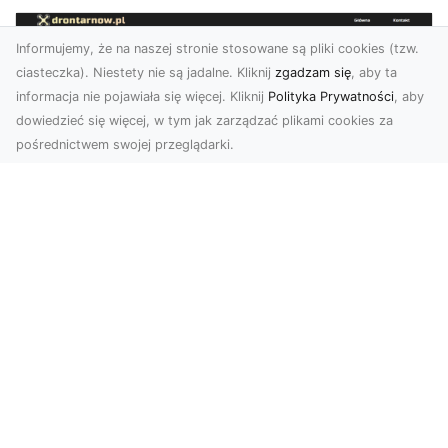
Informujemy, że na naszej stronie stosowane są pliki cookies (tzw.
ciasteczka). Niestety nie są jadalne. Kliknij
zgadzam się
, aby ta
informacja nie pojawiała się więcej. Kliknij
Polityka Prywatności
, aby
dowiedzieć się więcej, w tym jak zarządzać plikami cookies za
pośrednictwem swojej przeglądarki.
Usługi dronem Tarnów – Twoje
wsparcie w realizacji ambitnych
projektów
Drony stały się jednym z najważniejszych
narzędzi współczesnych technologii wizualnych.
Firma Dron...