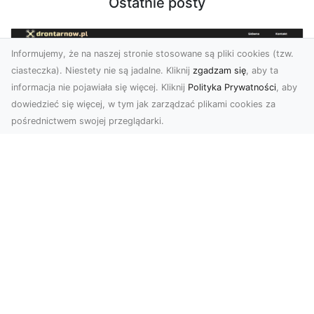
Ostatnie posty
Informujemy, że na naszej stronie stosowane są pliki cookies (tzw.
ciasteczka). Niestety nie są jadalne. Kliknij
zgadzam się
, aby ta
informacja nie pojawiała się więcej. Kliknij
Polityka Prywatności
, aby
dowiedzieć się więcej, w tym jak zarządzać plikami cookies za
pośrednictwem swojej przeglądarki.
Usługi dronem Tarnów – Twoje
wsparcie w realizacji ambitnych
projektów
Drony stały się jednym z najważniejszych
narzędzi współczesnych technologii wizualnych.
Firma Dron...