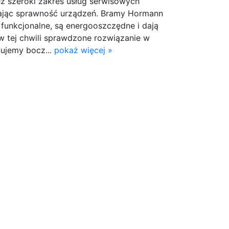
eż szeroki zakres usług serwisowych
iając sprawność urządzeń. Bramy Hormann
 funkcjonalne, są energooszczędne i dają
w tej chwili sprawdzone rozwiązanie w
nujemy bocz...
pokaż więcej »