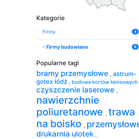
Kategorie
Firmy
4
-
Firmy budowlane
6
Popularne tagi
bramy przemysłowe
astrum-
,
gotex łódź
,
budowa kortów tenisowyc
czyszczenie laserowe
,
nawierzchnie
poliuretanowe
trawa
,
na boisko
przemysłow
,
drukarnia ulotek
,