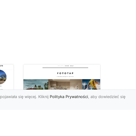
pojawiała się więcej. Kliknij
Polityka Prywatności
, aby dowiedzieć się
we
e
Jak kłaść tapetę
winylową? Warto