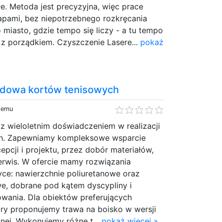
e. Metoda jest precyzyjna, więc prace
pami, bez niepotrzebnego rozkręcania
 miasto, gdzie tempo się liczy - a tu tempo
 z porządkiem. Czyszczenie Lasere...
pokaż
budowa kortów tenisowych
 temu
a z wieloletnim doświadczeniem w realizacji
h. Zapewniamy kompleksowe wsparcie
epcji i projektu, przez dobór materiałów,
rwis. W ofercie mamy rozwiązania
ce: nawierzchnie poliuretanowe oraz
we, dobrane pod kątem dyscypliny i
owania. Dla obiektów preferujących
gry proponujemy trawa na boisko w wersji
znej. Wykonujemy różne t...
pokaż więcej »