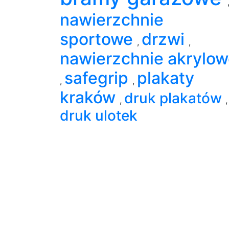
nawierzchnie
sportowe
drzwi
,
,
nawierzchnie akrylo
safegrip
plakaty
,
,
kraków
druk plakatów
,
,
druk ulotek