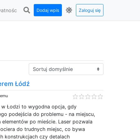
watnośc
Dodaj wpis
Zaloguj się
Sortuj:
erem Łódź
temu
 w Łodzi to wygodna opcja, gdy
go podejścia do problemu - na miejscu,
h elementów po mieście. Laser pozwala
ociera do trudnych miejsc, co bywa
h konstrukcjach czy detalach