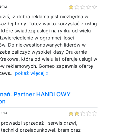
temu
dziś, iż dobra reklama jest niezbędna w
każdej firmy. Toteż warto korzystać z usług
, które świadczą usługi na rynku od wielu
dzwierciedlenie w ogromnej ilości
ów. Do niekwestionowanych liderów w
rzeba zaliczyć wysokiej klasy Drukarnie
akowa, która od wielu lat oferuje usługi w
tów reklamowych. Gomeo zapewnia ofertę
zaws...
pokaż więcej »
nań. Partner HANDLOWY
on
temu
 prowadzi sprzedaż i serwis drzwi,
 techniki przeładunkowej, bram oraz