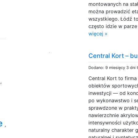
montowanych na stał
można prowadzić eta
wszystkiego. Łódź to
często idzie w parze
więcej »
Central Kort – 
Dodano: 9 miesięcy 3 dni
Central Kort to firm
h
,
obiektów sportowyc
inwestycji — od konc
po wykonawstwo i se
sprawdzone w prakty
nawierzchnie akrylo
e
intensywności użytk
,
naturalny charakter 
naturalnej i syntetyc