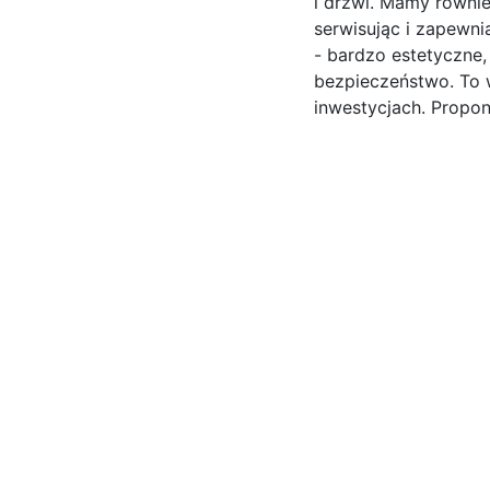
i drzwi. Mamy równi
serwisując i zapewn
- bardzo estetyczne,
bezpieczeństwo. To 
inwestycjach. Propo