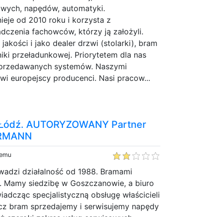
wych, napędów, automatyki.
ieje od 2010 roku i korzysta z
dczenia fachowców, którzy ją założyli.
jakości i jako dealer drzwi (stolarki), bram
iki przeładunkowej. Priorytetem dla nas
 sprzedawanych systemów. Naszymi
i europejscy producenci. Nasi pracow...
Łódź. AUTORYZOWANY Partner
RMANN
temu
dzi działalność od 1988. Bramami
t. Mamy siedzibę w Goszczanowie, a biuro
adcząc specjalistyczną obsługę właścicieli
cz bram sprzedajemy i serwisujemy napędy