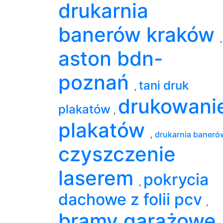
drukarnia
banerów kraków
,
aston bdn-
poznań
tani druk
,
drukowani
plakatów
,
plakatów
,
drukarnia baner
czyszczenie
laserem
pokrycia
,
dachowe z folii pcv
,
bramy garażowe