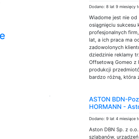
,
Dodano: 8 lat 9 miesięcy 
Wiadome jest nie od 
osiągnięciu sukcesu 
profesjonalnych firm
we
lat, a ich praca ma o
zadowolonych klient
dziedzinie reklamy t
Offsetową Gomeo z Kr
produkcji przedmio
bardzo różną, która 
ASTON BDN-Poz
HORMANN - Ast
Dodano: 9 lat 4 miesiące 
Aston DBN Sp. z o.o.
szlabanów, urządzeń