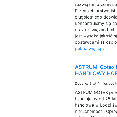
rozwiązań przemysło
Przedsiębiorstwo istn
długoletniego doświa
koncentrujemy się na 
oraz rozwiązań techn
jest wysoka jakość
dostawcami są czołow
pokaż więcej »
ASTRUM-Gotex 
HANDLOWY HO
Dodano: 9 lat 4 miesiące 
ASTRUM GOTEX prowa
handlujemy od 25 la
handlowe w Łodzi świ
nieruchomości, Opró