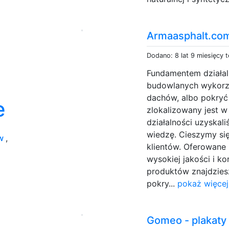
Armaasphalt.co
Dodano: 8 lat 9 miesięcy 
Fundamentem działal
budowlanych wykorz
dachów, albo pokryć 
e
zlokalizowany jest w
działalności uzyskal
wiedzę. Cieszymy s
ów
,
klientów. Oferowane
wysokiej jakości i 
produktów znajdziesz
pokry...
pokaż więcej
Gomeo - plakaty