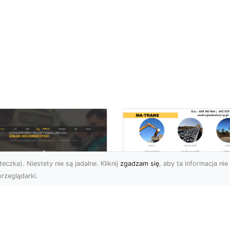
eczka). Niestety nie są jadalne. Kliknij
zgadzam się
, aby ta informacja nie 
rzeglądarki.
Usługi Wyburzenio
i Prace Rozbiórkow
U XMar – Twoja
w Radomiu –
łodobowa Pomoc
Profesjonalizm i