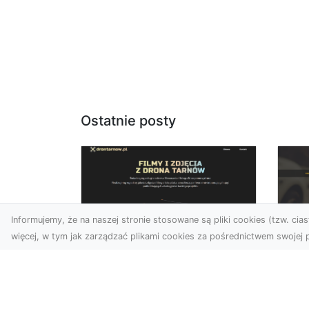
Ostatnie posty
Informujemy, że na naszej stronie stosowane są pliki cookies (tzw. ciast
więcej, w tym jak zarządzać plikami cookies za pośrednictwem swojej p
Usługi dronem
FH
Tarnów – Twoje
Ca
wsparcie w realizacji