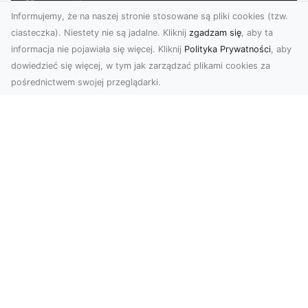
Informujemy, że na naszej stronie stosowane są pliki cookies (tzw.
ciasteczka). Niestety nie są jadalne. Kliknij
zgadzam się
, aby ta
informacja nie pojawiała się więcej. Kliknij
Polityka Prywatności
, aby
dowiedzieć się więcej, w tym jak zarządzać plikami cookies za
pośrednictwem swojej przeglądarki.
Usługi dronem Tarnów – Twoje
wsparcie w realizacji ambitnych
projektów
Drony stały się jednym z najważniejszych
narzędzi współczesnych technologii wizualnych.
Firma Dron...