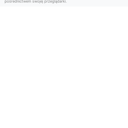
pośrednictwem swojej przeglądarki.
Usługi dronem Tarnów – Twoje
wsparcie w realizacji ambitnych
projektów
Drony stały się jednym z najważniejszych
narzędzi współczesnych technologii wizualnych.
Firma Dron...