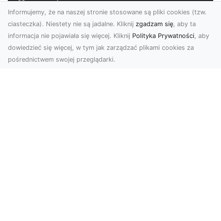
Informujemy, że na naszej stronie stosowane są pliki cookies (tzw.
ciasteczka). Niestety nie są jadalne. Kliknij
zgadzam się
, aby ta
informacja nie pojawiała się więcej. Kliknij
Polityka Prywatności
, aby
dowiedzieć się więcej, w tym jak zarządzać plikami cookies za
pośrednictwem swojej przeglądarki.
Usługi dronem Tarnów – Twoje
wsparcie w realizacji ambitnych
projektów
Drony stały się jednym z najważniejszych
narzędzi współczesnych technologii wizualnych.
Firma Dron...