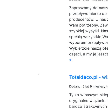
Zapraszamy do nasze
przepływomierze do
producentów. U nas zn
Wam potrzebny. Zaw
szybkiej wysyłki. Na
spełnią wszystkie W
wyborem przepływom
Wybierzcie naszą of
części, a my je jeszc
»
Totaldeco.pl - w
Dodano: 5 lat 9 miesięcy 
Tylko w naszym sklep
oryginalne wiązanki
bardzo atrakcyjnych