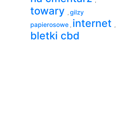
,
towary
gilzy
,
internet
papierosowe
,
,
bletki cbd