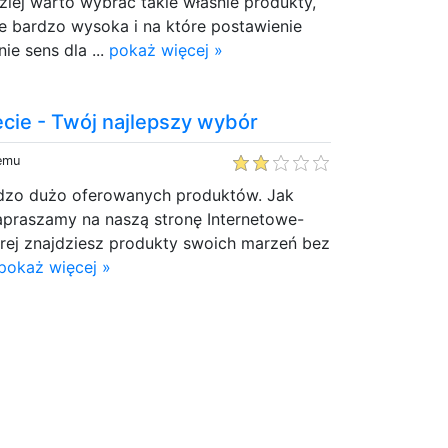
dziej warto wybrać takie właśnie produkty,
e bardzo wysoka i na które postawienie
ie sens dla ...
pokaż więcej »
cie - Twój najlepszy wybór
temu
ardzo dużo oferowanych produktów. Jak
apraszamy na naszą stronę Internetowe-
órej znajdziesz produkty swoich marzeń bez
pokaż więcej »