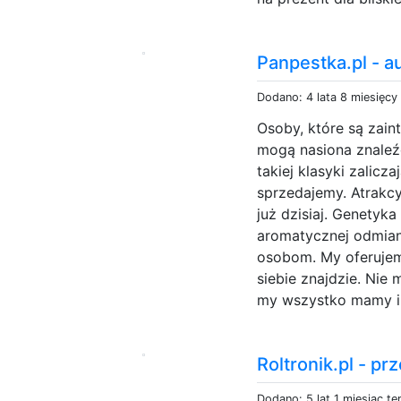
Panpestka.pl - a
Dodano: 4 lata 8 miesięcy
Osoby, które są zai
mogą nasiona znaleź
takiej klasyki zalicz
sprzedajemy. Atrakc
już dzisiaj. Genetyk
aromatycznej odmian
osobom. My oferujem
siebie znajdzie. Nie 
my wszystko mamy i 
Roltronik.pl - p
Dodano: 5 lat 1 miesiąc t