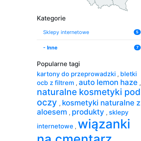
Kategorie
Sklepy internetowe
5
-
Inne
7
Popularne tagi
kartony do przeprowadzki
bletki
,
auto lemon haze
ocb z filtrem
,
,
naturalne kosmetyki pod
oczy
kosmetyki naturalne z
,
aloesem
produkty
sklepy
,
,
wiązanki
internetowe
,
na cmentarz