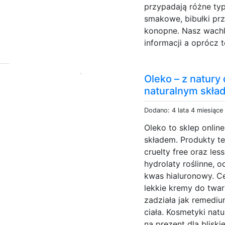
przypadają różne typ
smakowe, bibułki prz
konopne. Nasz wachl
informacji a oprócz 
Oleko – z natury
naturalnym skł
Dodano: 4 lata 4 miesiące
Oleko to sklep onlin
składem. Produkty te
cruelty free oraz le
hydrolaty roślinne, 
kwas hialuronowy. Cer
lekkie kremy do twar
zadziała jak remediu
ciała. Kosmetyki na
na prezent dla bliskie