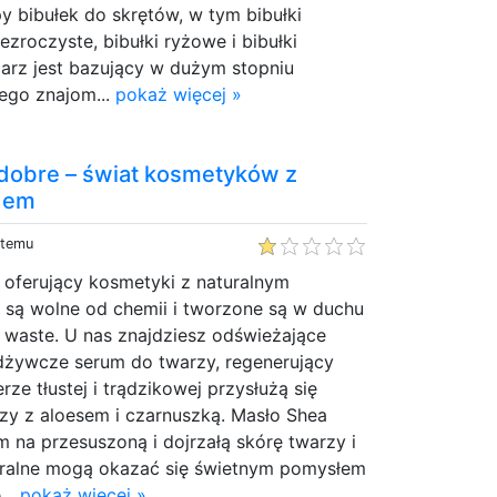
y bibułek do skrętów, w tym bibułki
ezroczyste, bibułki ryżowe i bibułki
arz jest bazujący w dużym stopniu
tego znajom...
pokaż więcej »
 dobre – świat kosmetyków z
adem
 temu
e oferujący kosmetyki z naturalnym
 są wolne od chemii i tworzone są w duchu
ss waste. U nas znajdziesz odświeżające
odżywcze serum do twarzy, regenerujący
ze tłustej i trądzikowej przysłużą się
zy z aloesem i czarnuszką. Masło Shea
m na przesuszoną i dojrzałą skórę twarzy i
turalne mogą okazać się świetnym pomysłem
...
pokaż więcej »