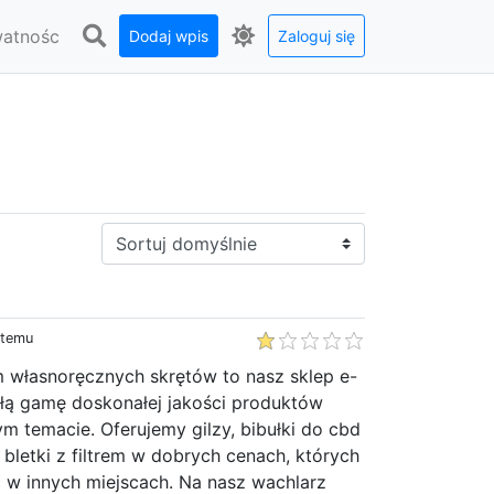
watnośc
Dodaj wpis
Zaloguj się
Sortuj:
 temu
m własnoręcznych skrętów to nasz sklep e-
łą gamę doskonałej jakości produktów
m temacie. Oferujemy gilzy, bibułki do cbd
 bletki z filtrem w dobrych cenach, których
 w innych miejscach. Na nasz wachlarz