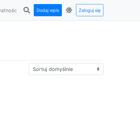
watnośc
Dodaj wpis
Zaloguj się
Sortuj: