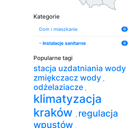
Kategorie
Dom i mieszkanie
0
-
Instalacje sanitarne
0
Popularne tagi
stacja uzdatniania wody
zmiękczacz wody
,
odżelaziacze
,
klimatyzacja
kraków
regulacja
,
wpustów
,