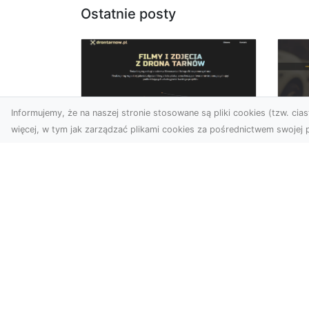
Ostatnie posty
Informujemy, że na naszej stronie stosowane są pliki cookies (tzw. ciast
więcej, w tym jak zarządzać plikami cookies za pośrednictwem swojej p
Usługi dronem
FH
Tarnów – Twoje
Ca
wsparcie w realizacji
Dr
ambitnych projektów
FH
Drony stały się jednym z
Wa
najważniejszych narzędzi
Rę
współczesnych technologii
to 
wizualnych. Firma Dron...
...