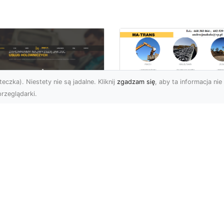
eczka). Niestety nie są jadalne. Kliknij
zgadzam się
, aby ta informacja nie 
rzeglądarki.
Usługi Wyburzenio
i Prace Rozbiórkow
U XMar – Twoja
w Radomiu –
łodobowa Pomoc
Profesjonalizm i
ogowa w Radomiu
Bezpieczeństwo z
MA-TRANS
U XMar – Dlaczego
rto Mieć Ich Numer Pod
Wyburzenia Budynków i
ką? Każdy kierowca zna
Rozbiórki Konstrukcji –
uczucie – nagła awaria,
Kompleksowa Obsługa 
MA-TRANS MA-TRANS z