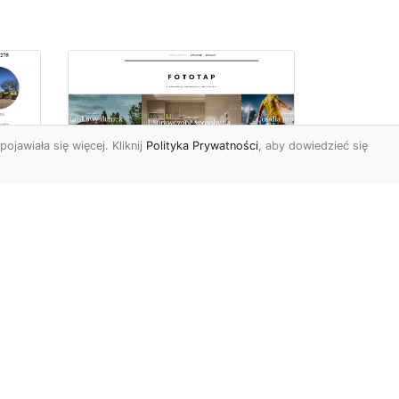
pojawiała się więcej. Kliknij
Polityka Prywatności
, aby dowiedzieć się
we
e
Jak kłaść tapetę
winylową? Warto
znać praktyczne
wskazówki!
Tapeta winylowa to ten
rodzaj naściennej dekoracji,
po który Polacy sięgają
od
dzisiaj bardzo często...