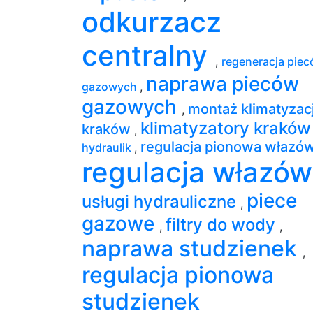
odkurzacz
centralny
,
regeneracja pie
naprawa pieców
gazowych
,
gazowych
montaż klimatyzacj
,
klimatyzatory krakó
kraków
,
regulacja pionowa włazó
hydraulik
,
regulacja włazó
piece
usługi hydrauliczne
,
gazowe
filtry do wody
,
,
naprawa studzienek
,
regulacja pionowa
studzienek