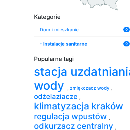
Kategorie
Dom i mieszkanie
0
-
Instalacje sanitarne
0
Popularne tagi
stacja uzdatniani
wody
,
zmiękczacz wody
,
odżelaziacze
,
klimatyzacja kraków
,
regulacja wpustów
,
odkurzacz centralny
,