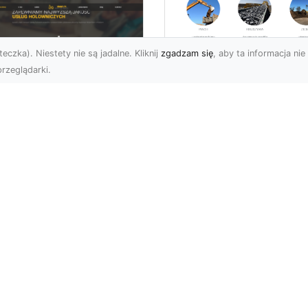
eczka). Niestety nie są jadalne. Kliknij
zgadzam się
, aby ta informacja nie 
rzeglądarki.
Usługi Wyburzenio
i Prace Rozbiórkow
U XMar – Twoja
w Radomiu –
łodobowa Pomoc
Profesjonalizm i
ogowa w Radomiu
Bezpieczeństwo z
MA-TRANS
U XMar – Dlaczego
rto Mieć Ich Numer Pod
Wyburzenia Budynków i
ką? Każdy kierowca zna
Rozbiórki Konstrukcji –
uczucie – nagła awaria,
Kompleksowa Obsługa 
MA-TRANS MA-TRANS z
Radomia ...