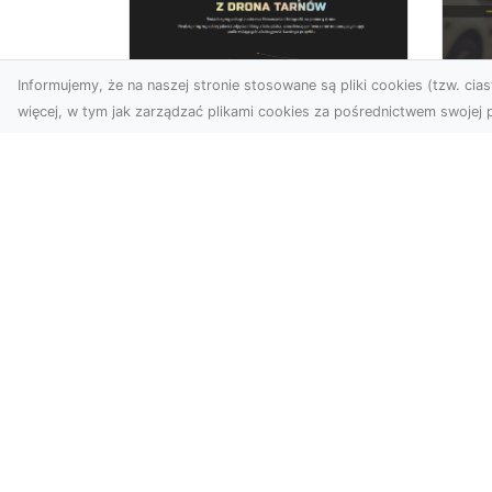
Informujemy, że na naszej stronie stosowane są pliki cookies (tzw. ciast
więcej, w tym jak zarządzać plikami cookies za pośrednictwem swojej p
Usługi dronem
FH
Tarnów – Twoje
Ca
wsparcie w realizacji
Dr
ambitnych projektów
FH
Drony stały się jednym z
Wa
najważniejszych narzędzi
Rę
współczesnych technologii
to 
wizualnych. Firma Dron...
...