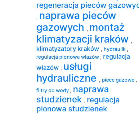
regeneracja pieców gazowy
naprawa pieców
,
gazowych
montaż
,
klimatyzacji kraków
,
klimatyzatory kraków
,
hydraulik
,
regulacja
regulacja pionowa włazów
,
usługi
włazów
,
hydrauliczne
,
piece gazowe
,
naprawa
filtry do wody
,
studzienek
regulacja
,
pionowa studzienek