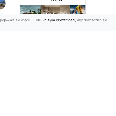
pojawiała się więcej. Kliknij
Polityka Prywatności
, aby dowiedzieć się
we
e
Jak kłaść tapetę
winylową? Warto
znać praktyczne
wskazówki!
Tapeta winylowa to ten
rodzaj naściennej dekoracji,
po który Polacy sięgają
od
dzisiaj bardzo często...