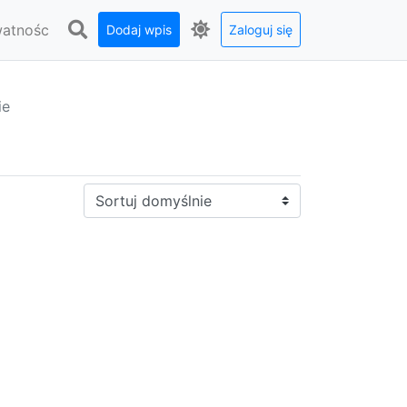
watnośc
Dodaj wpis
Zaloguj się
ie
Sortuj: