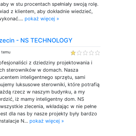
by w stu procentach spełniały swoją rolę.
ad z klientem, aby dokładnie wiedzieć,
wykonać....
pokaż więcej »
czecin - NS TECHNOLOGY
y temu
fesjonaliści z dziedziny projektowania i
ych sterowników w domach. Nasza
ducentem inteligentnego sprzętu, sami
ujemy luksusowe sterowniki, które potrafią
każdą rzecz w naszym budynku, a my
rdzić, iż mamy inteligentny dom. NS
 wszystkie zlecenia, wkładając w nie pełne
est dla nas by nasze projekty były bardzo
stalacje N...
pokaż więcej »