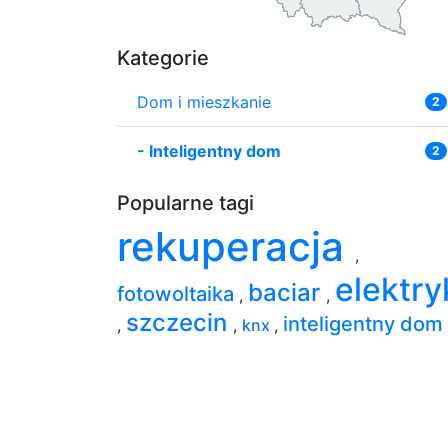
Kategorie
Dom i mieszkanie
2
-
Inteligentny dom
2
Popularne tagi
rekuperacja
,
elektry
baciar
fotowoltaika
,
,
szczecin
inteligentny dom
,
,
knx
,