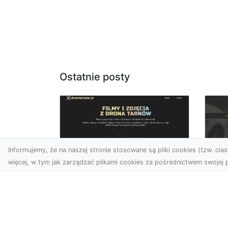
Ostatnie posty
Informujemy, że na naszej stronie stosowane są pliki cookies (tzw. ciast
więcej, w tym jak zarządzać plikami cookies za pośrednictwem swojej p
Usługi dronem
FH
Tarnów – Twoje
Ca
wsparcie w realizacji
Dr
ambitnych projektów