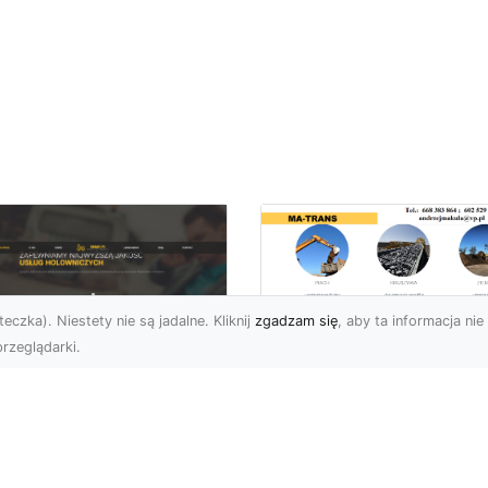
eczka). Niestety nie są jadalne. Kliknij
zgadzam się
, aby ta informacja nie 
rzeglądarki.
Usługi Wyburzenio
i Prace Rozbiórkow
U XMar – Twoja
w Radomiu –
łodobowa Pomoc
Profesjonalizm i
ogowa w Radomiu
Bezpieczeństwo z