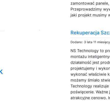
zamontować panele, a
Przeprowadzimy wywi
jaki projekt musimy 
Rekuperacja Sz
Dodano: 3 lata 11 miesięc
NS Technology to pro
montażu inteligentn
działalność jest pro
projektujemy i wykon
k
wykonać właściwie 
możemy śmiało stwie
Technology realizuje
poświęcenie. Ważne j
atrakcyjne cenowo. In