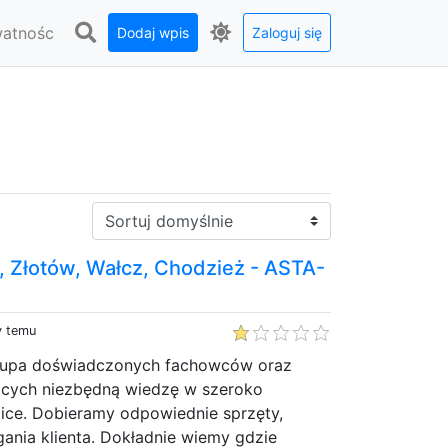
watnośc
Dodaj wpis
Zaloguj się
Sortuj:
a, Złotów, Wałcz, Chodzież - ASTA-
y temu
upa doświadczonych fachowców oraz
ących niezbędną wiedzę w szeroko
aice. Dobieramy odpowiednie sprzęty,
ania klienta. Dokładnie wiemy gdzie