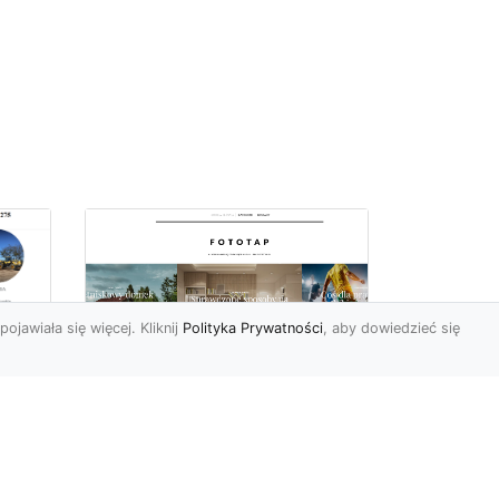
pojawiała się więcej. Kliknij
Polityka Prywatności
, aby dowiedzieć się
we
e
Jak kłaść tapetę
winylową? Warto
znać praktyczne