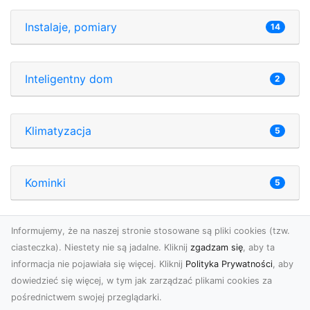
Instalaje, pomiary
14
Inteligentny dom
2
Klimatyzacja
5
Kominki
5
Informujemy, że na naszej stronie stosowane są pliki cookies (tzw.
Kuchnia
4
ciasteczka). Niestety nie są jadalne. Kliknij
zgadzam się
, aby ta
informacja nie pojawiała się więcej. Kliknij
Polityka Prywatności
, aby
dowiedzieć się więcej, w tym jak zarządzać plikami cookies za
Meble
18
pośrednictwem swojej przeglądarki.