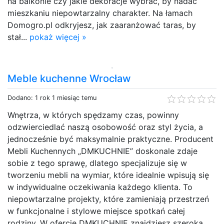
na balkonie czy jakie dekoracje wybrać, by nadać
mieszkaniu niepowtarzalny charakter. Na łamach
Domogro.pl odkryjesz, jak zaaranżować taras, by
stał...
pokaż więcej »
Meble kuchenne Wrocław
Dodano: 1 rok 1 miesiąc temu
Wnętrza, w których spędzamy czas, powinny
odzwierciedlać naszą osobowość oraz styl życia, a
jednocześnie być maksymalnie praktyczne. Producent
Mebli Kuchennych „DMKUCHNIE” doskonale zdaje
sobie z tego sprawę, dlatego specjalizuje się w
tworzeniu mebli na wymiar, które idealnie wpisują się
w indywidualne oczekiwania każdego klienta. To
niepowtarzalne projekty, które zamieniają przestrzeń
w funkcjonalne i stylowe miejsce spotkań całej
rodziny. W ofercie DMKUCHNIE znajdziesz szeroką