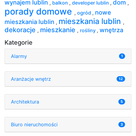
wynajem lublin
dom
,
balkon
,
developer lublin
,
,
porady domowe
nowe
,
ogród
,
mieszkania lublin
mieszkania lublin
,
,
dekoracje
mieszkanie
wnętrza
,
,
rośliny
,
Kategorie
Alarmy
1
Aranżacje wnętrz
12
Architektura
5
Biuro nieruchomości
3