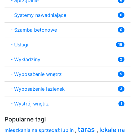
-
Sprzątanie
8
-
Systemy nawadniające
0
-
Szamba betonowe
0
-
Usługi
15
-
Wykładziny
2
-
Wyposażenie wnętrz
5
-
Wyposażenie łazienek
3
-
Wystrój wnętrz
1
Popularne tagi
taras
lokale na
mieszkania na sprzedaż lublin
,
,