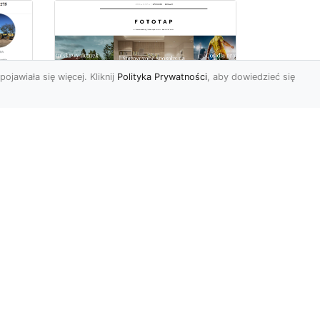
pojawiała się więcej. Kliknij
Polityka Prywatności
, aby dowiedzieć się
we
e
Jak kłaść tapetę
winylową? Warto
znać praktyczne
wskazówki!
Tapeta winylowa to ten
rodzaj naściennej dekoracji,
po który Polacy sięgają
od
dzisiaj bardzo często...