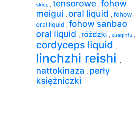
tensorowe
fohow
sklep
,
,
meigui
oral liquid
fohow
,
,
fohow sanbao
oral liquid
,
oral liquid
różdżki
,
,
xueqinfu
,
cordyceps liquid
,
linchzhi reishi
,
nattokinaza
perły
,
księżniczki