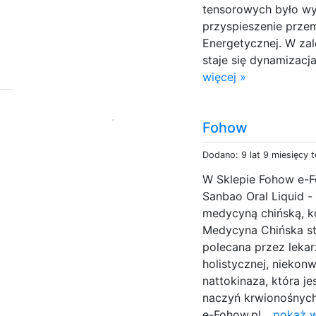
tensorowych było wy
przyspieszenie prze
Energetycznej. W zal
staje się dynamizac
więcej »
Fohow
Dodano: 9 lat 9 miesięcy 
W Sklepie Fohow e-F
Sanbao Oral Liquid - 
medycyną chińską, k
Medycyna Chińska st
polecana przez leka
holistycznej, niekon
nattokinaza, która j
naczyń krwionośnych
e-Fohow.pl...
pokaż w