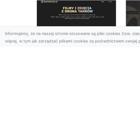
Informujemy, że na naszej stronie stosowane są pliki cookies (tzw. ciast
więcej, w tym jak zarządzać plikami cookies za pośrednictwem swojej p
Usługi dronem
FH
Tarnów – Twoje
Ca
wsparcie w realizacji
Dr
ambitnych projektów
FH
Drony stały się jednym z
Wa
najważniejszych narzędzi
Rę
współczesnych technologii
to 
wizualnych. Firma Dron...
...