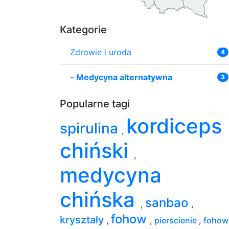
Kategorie
Zdrowie i uroda
4
-
Medycyna alternatywna
3
Popularne tagi
kordiceps
spirulina
,
chiński
,
medycyna
chińska
sanbao
,
,
fohow
kryształy
,
,
pierścienie
,
fohow