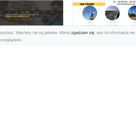
eczka). Niestety nie są jadalne. Kliknij
zgadzam się
, aby ta informacja nie 
rzeglądarki.
Usługi Wyburzenio
i Prace Rozbiórkow
U XMar – Twoja
w Radomiu –
łodobowa Pomoc
Profesjonalizm i
ogowa w Radomiu
Bezpieczeństwo z
MA-TRANS
U XMar – Dlaczego
rto Mieć Ich Numer Pod
Wyburzenia Budynków i
ką? Każdy kierowca zna
Rozbiórki Konstrukcji –
uczucie – nagła awaria,
Kompleksowa Obsługa 
MA-TRANS MA-TRANS z
Radomia ...