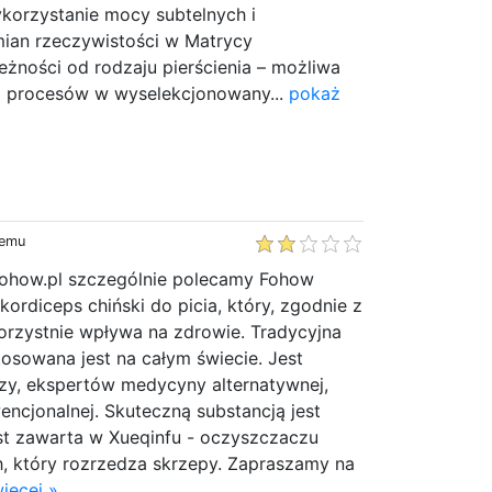
korzystanie mocy subtelnych i
mian rzeczywistości w Matrycy
eżności od rodzaju pierścienia – możliwa
ja procesów w wyselekcjonowany...
pokaż
temu
ohow.pl szczególnie polecamy Fohow
kordiceps chiński do picia, który, zgodnie z
orzystnie wpływa na zdrowie. Tradycyjna
osowana jest na całym świecie. Jest
rzy, ekspertów medycyny alternatywnej,
wencjonalnej. Skuteczną substancją jest
est zawarta w Xueqinfu - oczyszczaczu
, który rozrzedza skrzepy. Zapraszamy na
ięcej »