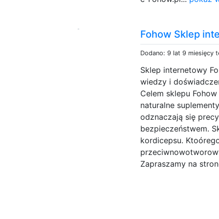
Fohow Sklep int
Dodano: 9 lat 9 miesięcy 
Sklep internetowy Fo
wiedzy i doświadczen
Celem sklepu Fohow j
naturalne suplementy
odznaczają się precyz
bezpieczeństwem. Sk
kordicepsu. Ktoóreg
przeciwnowotworowy
Zapraszamy na stronę