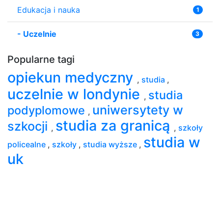
Edukacja i nauka
1
-
Uczelnie
3
Popularne tagi
opiekun medyczny
,
studia
,
uczelnie w londynie
studia
,
uniwersytety w
podyplomowe
,
studia za granicą
szkocji
,
,
szkoły
studia w
policealne
,
szkoły
,
studia wyższe
,
uk