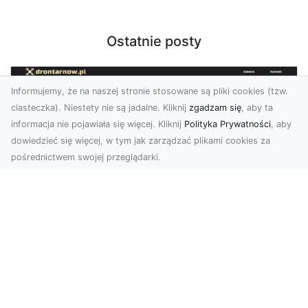
Ostatnie posty
Informujemy, że na naszej stronie stosowane są pliki cookies (tzw.
ciasteczka). Niestety nie są jadalne. Kliknij
zgadzam się
, aby ta
informacja nie pojawiała się więcej. Kliknij
Polityka Prywatności
, aby
dowiedzieć się więcej, w tym jak zarządzać plikami cookies za
pośrednictwem swojej przeglądarki.
Usługi dronem Tarnów – Twoje
wsparcie w realizacji ambitnych
projektów
Drony stały się jednym z najważniejszych