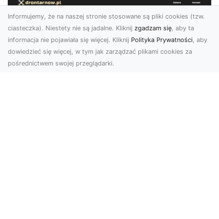
Informujemy, że na naszej stronie stosowane są pliki cookies (tzw.
ciasteczka). Niestety nie są jadalne. Kliknij
zgadzam się
, aby ta
informacja nie pojawiała się więcej. Kliknij
Polityka Prywatności
, aby
dowiedzieć się więcej, w tym jak zarządzać plikami cookies za
pośrednictwem swojej przeglądarki.
Usługi dronem Tarnów – Twoje
wsparcie w realizacji ambitnych
projektów
Drony stały się jednym z najważniejszych
narzędzi współczesnych technologii wizualnych.
Firma Dron...