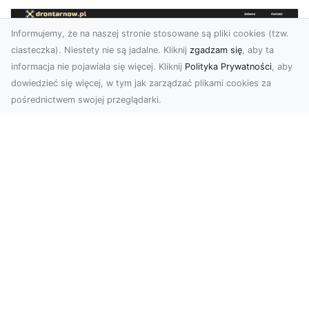
Informujemy, że na naszej stronie stosowane są pliki cookies (tzw.
ciasteczka). Niestety nie są jadalne. Kliknij
zgadzam się
, aby ta
informacja nie pojawiała się więcej. Kliknij
Polityka Prywatności
, aby
dowiedzieć się więcej, w tym jak zarządzać plikami cookies za
pośrednictwem swojej przeglądarki.
Usługi dronem Tarnów – Twoje
wsparcie w realizacji ambitnych
projektów
Drony stały się jednym z najważniejszych
narzędzi współczesnych technologii wizualnych.
Firma Dron...