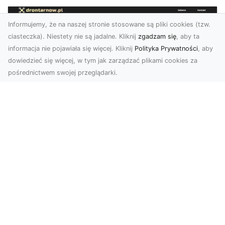
Informujemy, że na naszej stronie stosowane są pliki cookies (tzw.
ciasteczka). Niestety nie są jadalne. Kliknij
zgadzam się
, aby ta
informacja nie pojawiała się więcej. Kliknij
Polityka Prywatności
, aby
dowiedzieć się więcej, w tym jak zarządzać plikami cookies za
pośrednictwem swojej przeglądarki.
Usługi dronem Tarnów – Twoje
wsparcie w realizacji ambitnych
projektów
Drony stały się jednym z najważniejszych
narzędzi współczesnych technologii wizualnych.
Firma Dron...