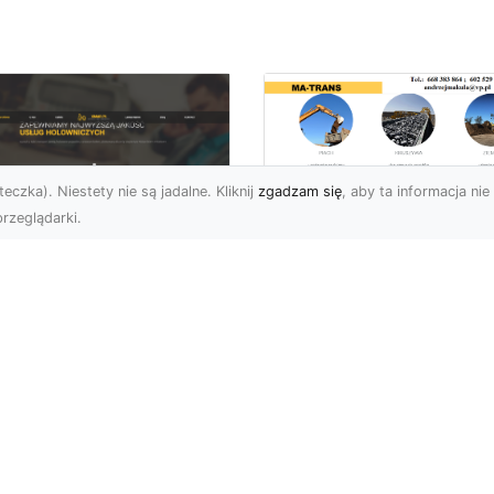
eczka). Niestety nie są jadalne. Kliknij
zgadzam się
, aby ta informacja nie 
rzeglądarki.
Usługi Wyburzenio
i Prace Rozbiórkow
U XMar – Twoja
w Radomiu –
łodobowa Pomoc
Profesjonalizm i
ogowa w Radomiu
Bezpieczeństwo z
MA-TRANS
U XMar – Dlaczego
rto Mieć Ich Numer Pod
Wyburzenia Budynków i
ką? Każdy kierowca zna
Rozbiórki Konstrukcji –
uczucie – nagła awaria,
Kompleksowa Obsługa 