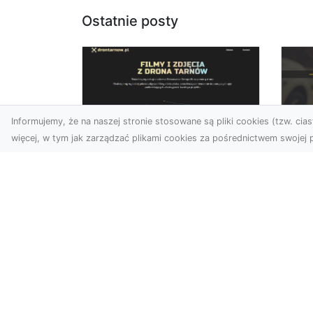
Ostatnie posty
Informujemy, że na naszej stronie stosowane są pliki cookies (tzw. ciast
więcej, w tym jak zarządzać plikami cookies za pośrednictwem swojej p
Usługi dronem
FH
Tarnów – Twoje
Ca
wsparcie w realizacji
Dr
ambitnych projektów
FH
Drony stały się jednym z
Wa
najważniejszych narzędzi
Rę
współczesnych technologii
to 
wizualnych. Firma Dron...
...