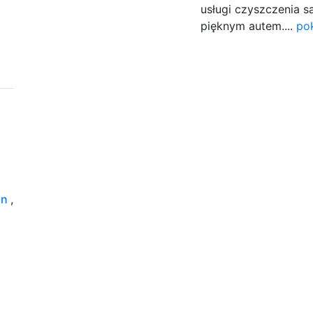
usługi czyszczenia s
pięknym autem....
po
in
,