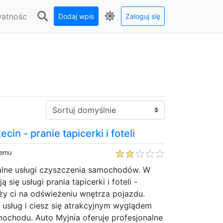
watnośc
Dodaj wpis
Zaloguj się
Sortuj:
cin - pranie tapicerki i foteli
temu
alne usługi czyszczenia samochodów. W
ą się usługi prania tapicerki i foteli -
eży ci na odświeżeniu wnętrza pojazdu.
 usług i ciesz się atrakcyjnym wyglądem
ochodu. Auto Myjnia oferuje profesjonalne