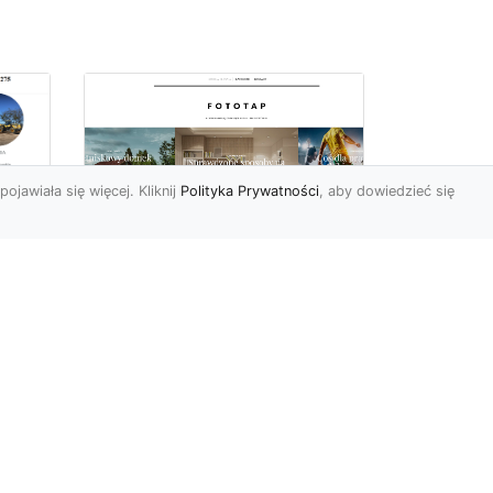
pojawiała się więcej. Kliknij
Polityka Prywatności
, aby dowiedzieć się
we
e
Jak kłaść tapetę
winylową? Warto
znać praktyczne
wskazówki!
Tapeta winylowa to ten
rodzaj naściennej dekoracji,
po który Polacy sięgają
od
dzisiaj bardzo często...