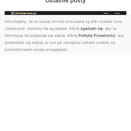
Ostatnie posty
Informujemy, że na naszej stronie stosowane są pliki cookies (tzw.
ciasteczka). Niestety nie są jadalne. Kliknij
zgadzam się
, aby ta
informacja nie pojawiała się więcej. Kliknij
Polityka Prywatności
, aby
dowiedzieć się więcej, w tym jak zarządzać plikami cookies za
pośrednictwem swojej przeglądarki.
Usługi dronem Tarnów – Twoje
wsparcie w realizacji ambitnych
projektów
Drony stały się jednym z najważniejszych
narzędzi współczesnych technologii wizualnych.
Firma Dron...