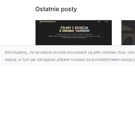
Ostatnie posty
Informujemy, że na naszej stronie stosowane są pliki cookies (tzw. ciast
więcej, w tym jak zarządzać plikami cookies za pośrednictwem swojej p
Usługi dronem
FH
Tarnów – Twoje
Ca
wsparcie w realizacji
Dr
ambitnych projektów
FH
Drony stały się jednym z
Wa
najważniejszych narzędzi
Rę
współczesnych technologii
to 
wizualnych. Firma Dron...
...