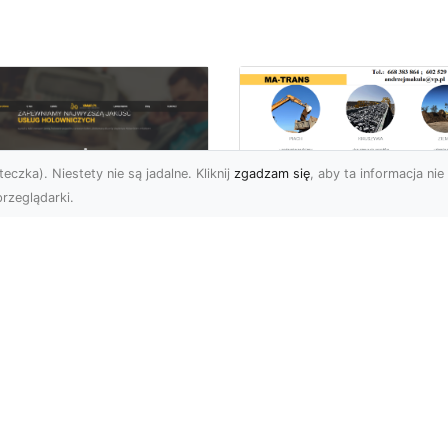
eczka). Niestety nie są jadalne. Kliknij
zgadzam się
, aby ta informacja nie 
rzeglądarki.
Usługi Wyburzenio
i Prace Rozbiórkow
U XMar – Twoja
w Radomiu –
łodobowa Pomoc
Profesjonalizm i
ogowa w Radomiu
Bezpieczeństwo z
MA-TRANS
U XMar – Dlaczego
rto Mieć Ich Numer Pod
Wyburzenia Budynków i
ką? Każdy kierowca zna
Rozbiórki Konstrukcji –
uczucie – nagła awaria,
Kompleksowa Obsługa 