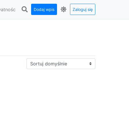
watnośc
Dodaj wpis
Zaloguj się
Sortuj: