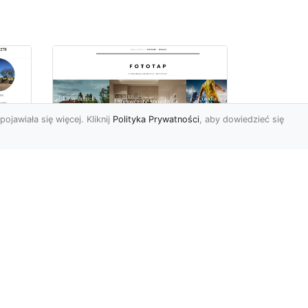
pojawiała się więcej. Kliknij
Polityka Prywatności
, aby dowiedzieć się
we
e
Jak kłaść tapetę
winylową? Warto
znać praktyczne
wskazówki!
Tapeta winylowa to ten
rodzaj naściennej dekoracji,
po który Polacy sięgają
od
dzisiaj bardzo często...