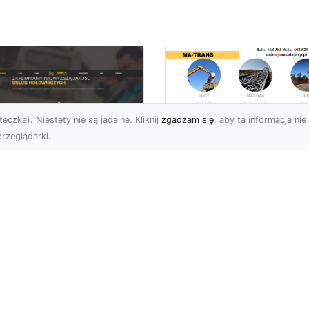
eczka). Niestety nie są jadalne. Kliknij
zgadzam się
, aby ta informacja nie 
rzeglądarki.
Usługi Wyburzenio
i Prace Rozbiórkow
U XMar – Twoja
w Radomiu –
łodobowa Pomoc
Profesjonalizm i
ogowa w Radomiu
Bezpieczeństwo z
MA-TRANS
U XMar – Dlaczego
rto Mieć Ich Numer Pod
Wyburzenia Budynków i
ką? Każdy kierowca zna
Rozbiórki Konstrukcji –
uczucie – nagła awaria,
Kompleksowa Obsługa 