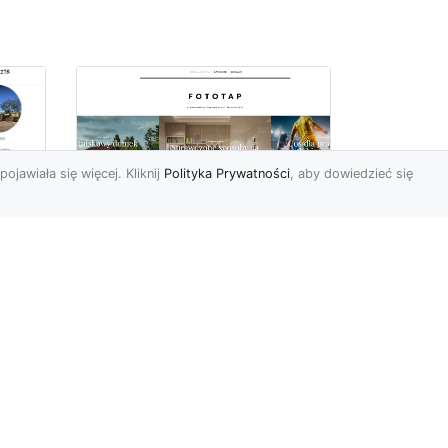
pojawiała się więcej. Kliknij
Polityka Prywatności
, aby dowiedzieć się
we
e
Jak kłaść tapetę
winylową? Warto
znać praktyczne
wskazówki!
Tapeta winylowa to ten
rodzaj naściennej dekoracji,
po który Polacy sięgają
od
dzisiaj bardzo często...