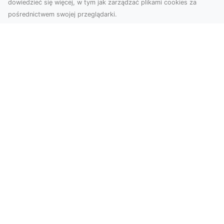
dowiedzieć się więcej, w tym jak zarządzać plikami cookies za
pośrednictwem swojej przeglądarki.
Usługi dronem Tarnów – Twoje
wsparcie w realizacji ambitnych
projektów
Drony stały się jednym z najważniejszych
narzędzi współczesnych technologii wizualnych.
Firma Dron...