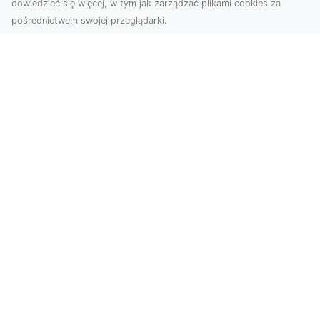
dowiedzieć się więcej, w tym jak zarządzać plikami cookies za
pośrednictwem swojej przeglądarki.
Usługi dronem Tarnów – Twoje
wsparcie w realizacji ambitnych
projektów
Drony stały się jednym z najważniejszych
narzędzi współczesnych technologii wizualnych.
Firma Dron...